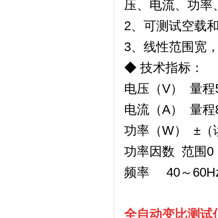
压、电流、功率
2
、可测试空载
3
、线性范围宽
◆
技术指标：
电压（
V
）
量程
电流（
A
）
量程
功率（
W
）
±（
功率因数
范围
0
频率
40
～
60H
全自动变比测试